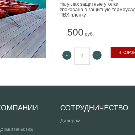
На углах защитные уголки.
Упакована в защитную термоуса
ПВХ пленку.
500
руб.
В КОРЗ
-
+
КОМПАНИИ
СОТРУДНИЧЕСТВО
с
Дилерам
ставительства