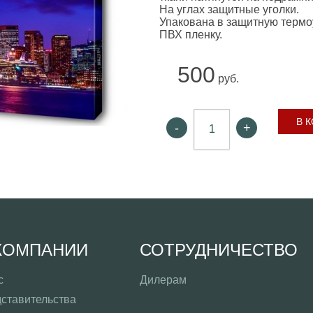
На углах защитные уголки.
Упакована в защитную терм
ПВХ пленку.
500
руб.
В 
-
+
КОМПАНИИ
СОТРУДНИЧЕСТВО
с
Дилерам
ставительства