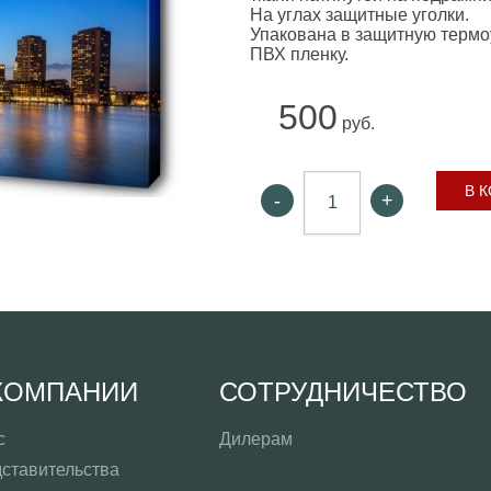
На углах защитные уголки.
Упакована в защитную терм
ПВХ пленку.
500
руб.
В 
-
+
КОМПАНИИ
СОТРУДНИЧЕСТВО
с
Дилерам
ставительства